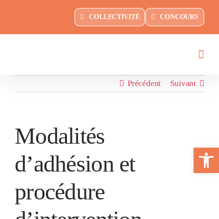
Passer
principal
COLLECTIVITÉ
CONCOURS
au
contenu
Précédent
Suivant
Modalités
Ouvrir la 
d’adhésion et
procédure