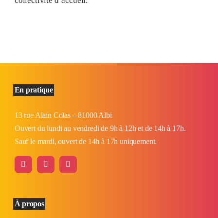
collectivité d’accueil.
En pratique
13 rue Alain Colas – 81000 Albi
Ouvert du lundi au vendredi de 9h à 12h et de 14h à 17h.
Sauf le mardi, ouvert de 14h à 17h uniquement.
À propos