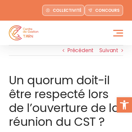
contenu
Passer
principal
COLLECTIVITÉ
CONCOURS
au
contenu
Précédent
Suivant
Un quorum doit-il
être respecté lors
Ouvrir la
de l’ouverture de la
réunion du CST ?