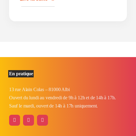
En pratique
13 rue Alain Colas – 81000 Albi
Ouvert du lundi au vendredi de 9h à 12h et de 14h à 17h.
Sauf le mardi, ouvert de 14h à 17h uniquement.