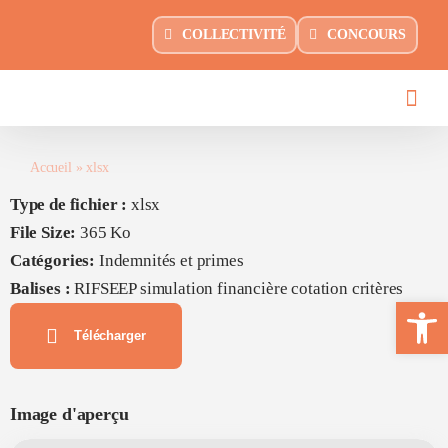
Passer
principal
COLLECTIVITÉ
CONCOURS
au
contenu
Accueil
»
xlsx
Type de fichier :
xlsx
File Size:
365 Ko
Catégories:
Indemnités et primes
Balises :
RIFSEEP simulation financière cotation critères
Ouvrir la 
Télécharger
Image d'aperçu