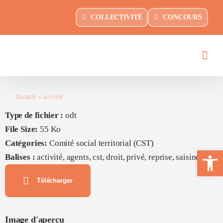
Passer
principal
COLLECTIVITÉ
CONCOURS
au
contenu
Accueil
»
activité
Type de fichier :
odt
File Size:
55 Ko
Catégories:
Comité social territorial (CST)
Ouvrir la 
Balises :
activité, agents, cst, droit, privé, reprise, saisine
Télécharger
Image d'aperçu