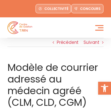
contenu
Passer
principal
COLLECTIVITÉ
CONCOURS
au
contenu
Précédent
Suivant
Modèle de courrier
adressé au
Ouvrir la
médecin agréé
(CLM, CLD, CGM)