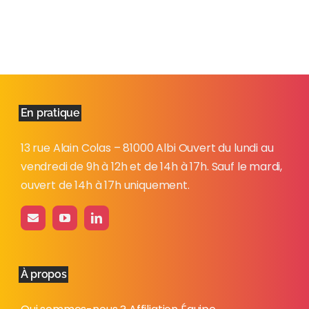
En pratique
13 rue Alain Colas – 81000 Albi Ouvert du lundi au
vendredi de 9h à 12h et de 14h à 17h. Sauf le mardi,
ouvert de 14h à 17h uniquement.
À propos