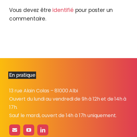
Vous devez être
identifié
pour poster un
commentaire.
En pratique
13 rue Alain Colas – 81000 Albi
Ouvert du lundi au vendredi de 9h à 12h et de 14h à
17h.
Sauf le mardi, ouvert de 14h à 17h uniquement.