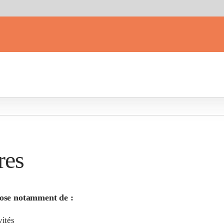
res
pose notamment de :
vités