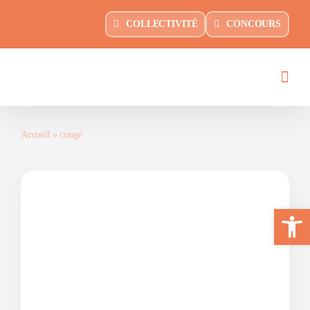
Passer
principal
COLLECTIVITÉ
CONCOURS
au
contenu
Accueil
»
congé
Ouvrir la 