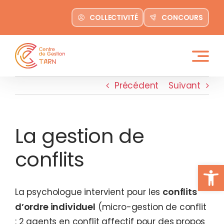
contenu
Passer
principal
COLLECTIVITÉ
CONCOURS
au
contenu
Précédent
Suivant
La gestion de
conflits
Ouvrir la
conflits
La psychologue intervient pour les
d’ordre individuel
(micro-gestion de conflit
: 2 agents en conflit affectif pour des propos