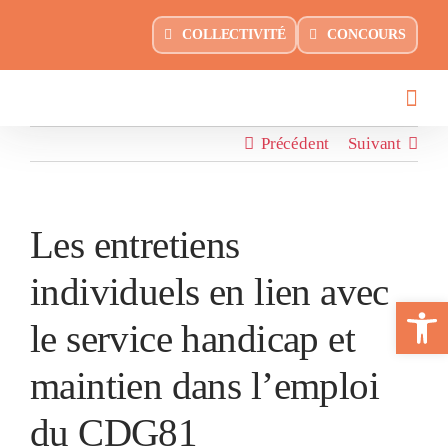
Passer
principal
COLLECTIVITÉ
CONCOURS
au
contenu
Précédent
Suivant
Les entretiens
individuels en lien avec
Ouvrir la 
le service handicap et
maintien dans l’emploi
du CDG81