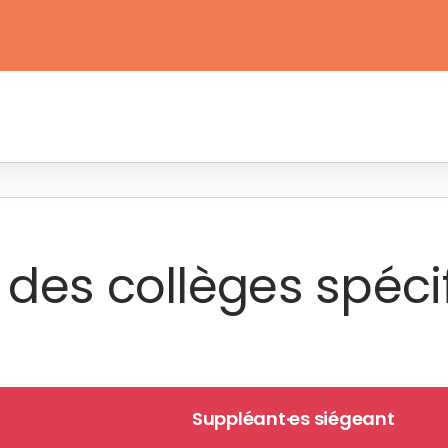
 des collèges spéci
Suppléant·es siégeant