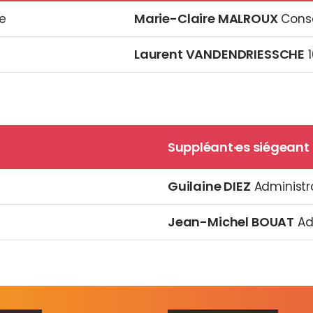
Marie-Claire MALROUX
e
Conse
Laurent VANDENDRIESSCHE
1
Suppléant·es siégeant
Guilaine DIEZ
Administr
Jean-Michel BOUAT
Ad