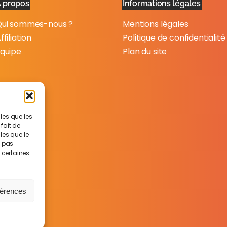
 propos
Informations légales
ui sommes-nous ?
Mentions légales
ffiliation
Politique de confidentialité
quipe
Plan du site
lles que les
fait de
les que le
e pas
r certaines
férences