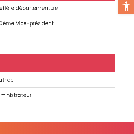
Ouvrir la
illère départementale
0ème Vice-président
atrice
ministrateur