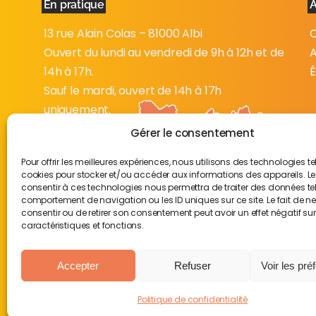
En pratique
À
13 rue Alain Colas – 81000 Albi
Q
Ouvert du lundi au vendredi de 9h à 12h et de
A
14h à 17h.
É
Sauf le mardi, ouvert de 14h à 17h
uniquement.
Gérer le consentement
Pour offrir les meilleures expériences, nous utilisons des technologies te
cookies pour stocker et/ou accéder aux informations des appareils. Le 
consentir à ces technologies nous permettra de traiter des données tel
comportement de navigation ou les ID uniques sur ce site. Le fait de n
consentir ou de retirer son consentement peut avoir un effet négatif su
caractéristiques et fonctions.
Accepter
Refuser
Voir les pré
Politique de confidentialité