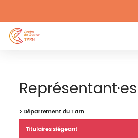
contenu
Passer
principal
au
contenu
Représentant·es
> Département du Tarn
Titulaires siégeant