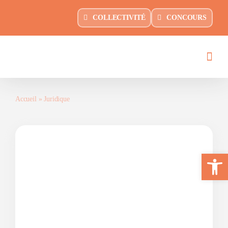
Passer
principal
COLLECTIVITÉ
CONCOURS
au
contenu
Accueil
»
Juridique
Ouvrir la 