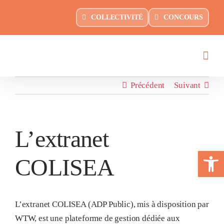
Passer
principal
COLLECTIVITÉ
CONCOURS
au
contenu
Précédent
Suivant
L’extranet
Ouvrir la 
COLISEA
L’extranet COLISEA (ADP Public), mis à disposition par
WTW, est une plateforme de gestion dédiée aux